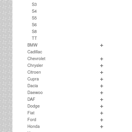
S3
S4
S5
S6
S8
TT
BMW
Cadillac
Chevrolet
Chrysler
Citroen
Cupra
Dacia
Daewoo
DAF
Dodge
Fiat
Ford
Honda