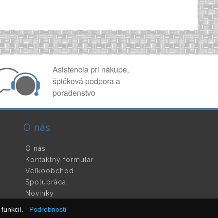
Asistencia pri nákupe,
špičková podpora a
poradenstvo
O nás
O nás
Kontaktný formulár
Veľkoobchod
Spolupráca
Novinky
funkcií.
Podrobnosti