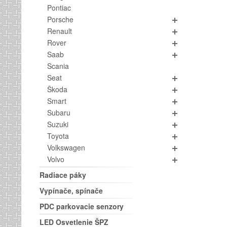
Pontiac
Porsche
Renault
Rover
Saab
Scania
Seat
Škoda
Smart
Subaru
Suzuki
Toyota
Volkswagen
Volvo
Radiace páky
Vypínače, spínače
PDC parkovacie senzory
LED Osvetlenie ŠPZ