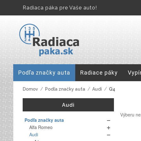
Radiaca páka pre Vaše auto!
Podľa značky auta
Radiace páky
Vypí
Domov
/
Podľa značky auta
/
Audi
/
Q4
Audi
Výberu ne
Podľa značky auta
Alfa Romeo
Audi