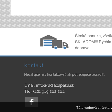
Široká ponuka, všet
SKLADOM!!! Rýchla
doprava!
Kontakt
Neváhajte nás kontaktovať, ak potrebujete poradiť..
Email :info@radiacapaka.sk
Tel : +421 919 262 264
Táto webová stránka v