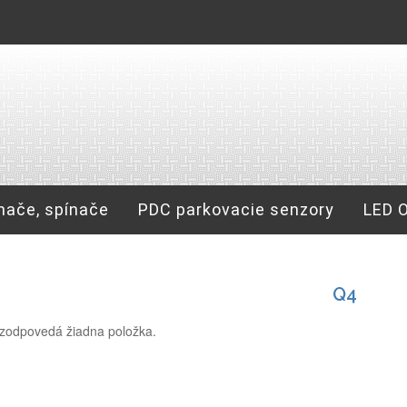
nače, spínače
PDC parkovacie senzory
LED 
Q4
zodpovedá žiadna položka.