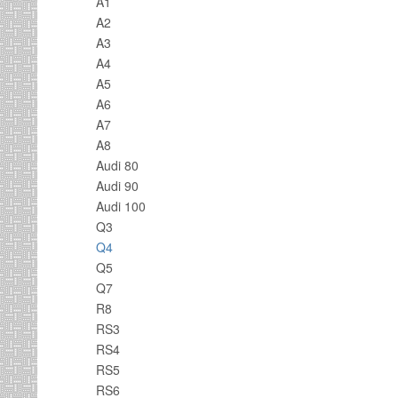
A1
A2
A3
A4
A5
A6
A7
A8
Audi 80
Audi 90
Audi 100
Q3
Q4
Q5
Q7
R8
RS3
RS4
RS5
RS6