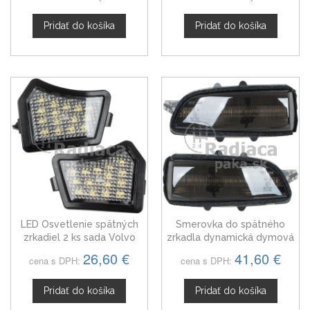
Pridať do košíka
Pridať do košíka
LED Osvetlenie spätných
Smerovka do spätného
zrkadiel 2 ks sada Volvo
zrkadla dynamická dymová
S40 II 04-12
LED ľavá + pravá Volvo S40
26,60 €
41,60 €
cena s DPH:
cena s DPH:
II 30716697
Pridať do košíka
Pridať do košíka