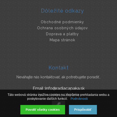
Dôležité odkazy
Obchodné podmienky
Ochrana osobných údajov
Doprava a platby
Mapa stránok
Kontakt
Neváhajte nás kontaktovať, ak potrebujete poradiť..
Email :info@radiacapaka.sk
Tel : +421 919 262 264
Táto webová stránka využíva cookies na zlepšenie prehliadania webu a
poskytovanie ďalších funkcií.
Podrobnosti
Povoliť všetky cookies
Prispôsobiť