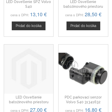
LED Osvetlenie ŠPZ Volvo
LED Osvetlenie
S40
batožinového priestoru
Volvo S40 II od 2004
13,10 €
28,50 €
cena s DPH:
cena s DPH:
Pridať do košíka
Pridať do košíka
LED Osvetlenie
PDC parkovací senzor
batožinového priestoru
Volvo S40 31341632
Volvo S40 II, 04+
27,00 €
16,80 €
cena s DPH:
cena s DPH: