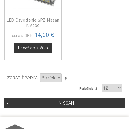
LED Osvetlenie ŠPZ Nissan
NV200
14,00 €
cena s DPH:
Pridať do košíka
ZORADIŤ PODĽA
Položiek: 3
NISSAN