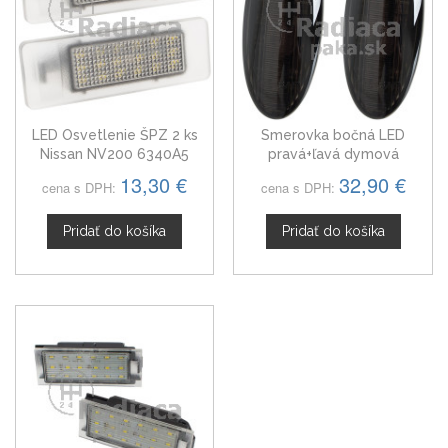
LED Osvetlenie ŠPZ 2 ks
Smerovka bočná LED
Nissan NV200 6340A5
pravá+ľavá dymová
dynamická Nissan NV200,
13,30 €
32,90 €
cena s DPH:
cena s DPH:
od 2010
Pridať do košíka
Pridať do košíka