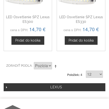
LED Osvetlenie ŠPZ Lexus
LED Osvetlenie ŠPZ Lexus
ES300
ES330
14,70 €
14,70 €
cena s DPH:
cena s DPH:
Pridať do košíka
Pridať do košíka
ZORADIŤ PODĽA
Položiek: 4
LEXUS