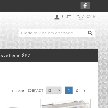
ÚČET
KOŠÍK
Osvetlenie ŠPZ
1
2
1-12 z 20
ZOBRAZIŤ