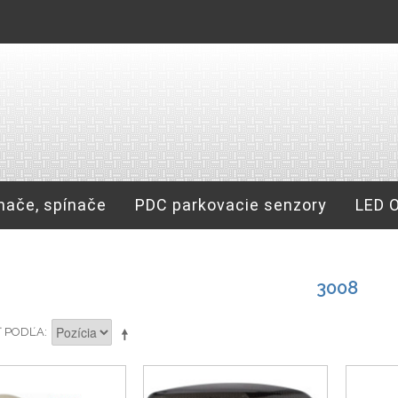
nače, spínače
PDC parkovacie senzory
LED 
3008
Ť PODĽA