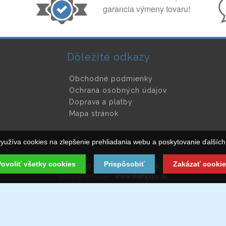
garancia výmeny tovaru!
Dôležité odkazy
Obchodné podmienky
Ochrana osobných údajov
Doprava a platby
Mapa stránok
yužíva cookies na zlepšenie prehliadania webu a poskytovanie ďalších 
ovoliť všetky cookies
Prispôsobiť
Zakázať cookie
© 2019 www.Radiacapaka.sk
www.Webplus.sk
Eshop na mieru od -