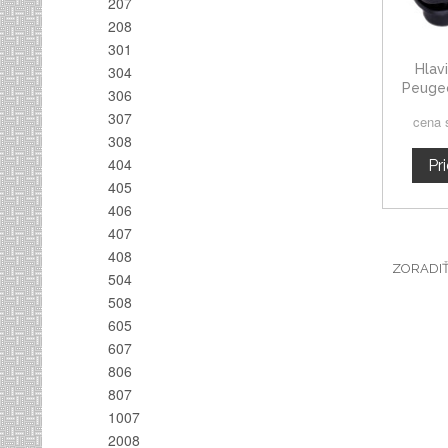
207
208
301
Hlav
304
Peugeo
306
30
307
cena 
308
404
Pr
405
406
407
408
ZORADI
504
508
605
607
806
807
1007
2008