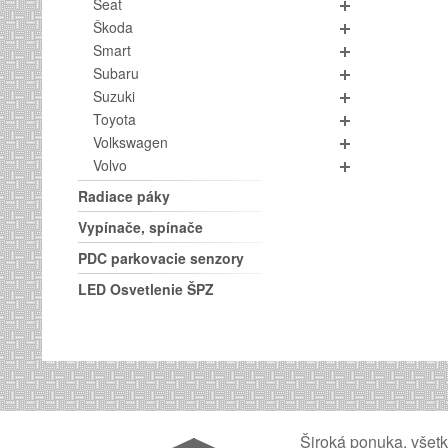
Seat
Škoda
Smart
Subaru
Suzuki
Toyota
Volkswagen
Volvo
Radiace páky
Vypínače, spínače
PDC parkovacie senzory
LED Osvetlenie ŠPZ
Široká ponuka, všet