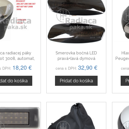
ica radiacej páky
Smerovka bočná LED
Hla
ot 3008, automat,
pravá+ľavá dymová
Peugeo
lesklý chrom
dynamická Peugeot 3008,
18,20 €
32,90 €
s DPH:
cena s DPH:
cena
6325G5
idať do košíka
Pridať do košíka
P