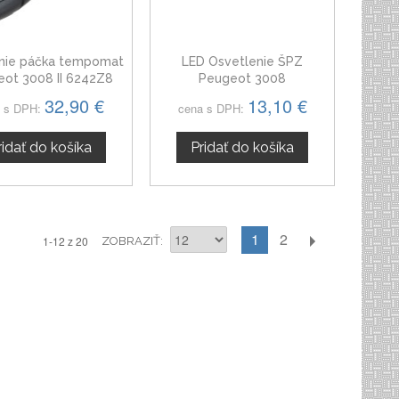
nie páčka tempomat
LED Osvetlenie ŠPZ
ot 3008 II 6242Z8
Peugeot 3008
32,90 €
13,10 €
 s DPH:
cena s DPH:
ridať do košíka
Pridať do košíka
1
2
1-12 z 20
ZOBRAZIŤ