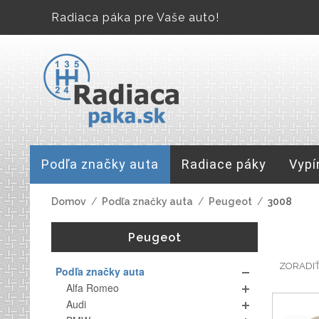
Radiaca páka pre Vaše auto!
Podľa značky auta
Radiace páky
Vypí
Domov
/
Podľa značky auta
/
Peugeot
/
3008
Peugeot
ZORADI
Podľa značky auta
Alfa Romeo
Audi