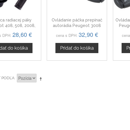
ica radiacej páky
Ovládanie páčka prepínač
Ovláda
t 408, 508, 2008,
autorádia Peugeot 3008
Peuge
08, 5 stupňová
6242Z6
28,60 €
32,90 €
s DPH:
cena s DPH:
cena
idať do košíka
Pridať do košíka
P
Ť PODĽA