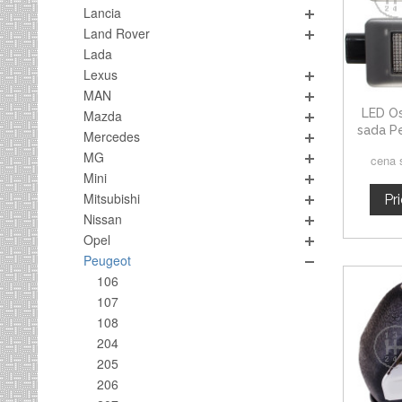
Lancia
Land Rover
Lada
Lexus
MAN
LED Os
Mazda
sada P
Mercedes
MG
cena 
Mini
Mitsubishi
Pr
Nissan
Opel
Peugeot
106
107
108
204
205
206