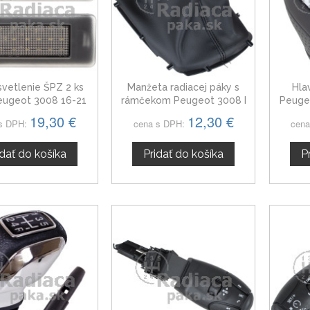
vetlenie ŠPZ 2 ks
Manžeta radiacej páky s
Hla
eugeot 3008 16-21
rámčekom Peugeot 3008 I
Peuge
09-16
19,30 €
12,30 €
s DPH:
cena s DPH:
cena
idať do košíka
Pridať do košíka
P