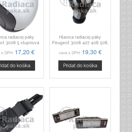
vica radiacej páky
Hlavica radiacej páky
ot 3008 5 stupňová
Peugeot 3008 407 408 508,
5 stupňová, chróm
17,20 €
19,30 €
 s DPH:
cena s DPH:
ridať do košíka
Pridať do košíka