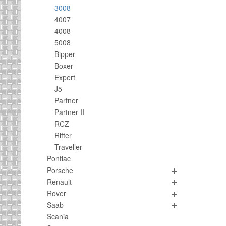
3008
4007
4008
5008
Bipper
Boxer
Expert
J5
Partner
Partner II
RCZ
Rifter
Traveller
Pontiac
Porsche
Renault
Rover
Saab
Scania