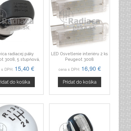
vica radiacej páky
LED Osvetlenie interiéru 2 ks
t 3008, 5 stupňová,
Peugeot 3008
lesklý chróm
15,40 €
16,90 €
 s DPH:
cena s DPH:
ridať do košíka
Pridať do košíka