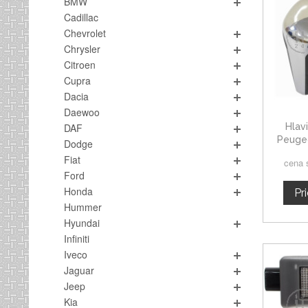
BMW
Cadillac
Chevrolet
Chrysler
Citroen
Cupra
Dacia
Daewoo
Hlav
DAF
Peuge
Dodge
Fiat
cena 
Ford
Honda
Pr
Hummer
Hyundai
Infiniti
Iveco
Jaguar
Jeep
Kia