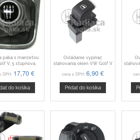
a páka s manžetou
Ovládanie vypínač
Ov
lf V, 5 stupňová,
sťahovania okien VW Golf V
sťahova
vý ramček, 2003 -
5ND959855, chróm
17,70 €
6,90 €
s DPH:
cena s DPH:
cen
2008
idať do košíka
Pridať do košíka
P