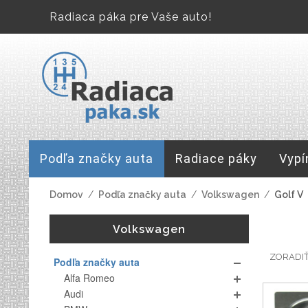
Radiaca páka pre Vaše auto!
Podľa značky auta
Radiace páky
Vypí
Domov
/
Podľa značky auta
/
Volkswagen
/
Golf V
Volkswagen
ZORADI
Podľa značky auta
Alfa Romeo
Audi