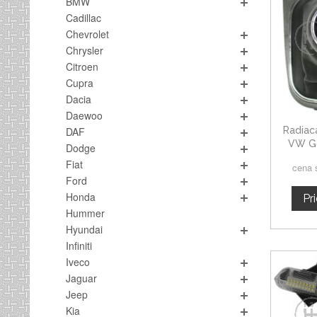
BMW
Cadillac
Chevrolet
Chrysler
Citroen
Cupra
Dacia
Daewoo
Radiac
DAF
VW Go
Dodge
chromo
Fiat
cena 
Ford
Honda
Pr
Hummer
Hyundai
Infiniti
Iveco
Jaguar
Jeep
Kia