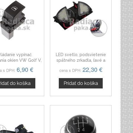
ládanie vypínač
LED svetlo, podsvietenie
nia okien VW Golf V,
spätného zrkadla, ľavé a
7L6959855B
pravé, VW Golf V 03-09
6,90 €
22,30 €
a s DPH:
cena s DPH:
ridať do košíka
Pridať do košíka