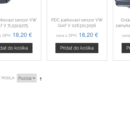
rkovací senzor VW
PDC parkovací senzor VW
Ovlá
lf V 7L5919275
Golf V 0263013056
zamyka
18,20 €
18,20 €
s DPH:
cena s DPH:
cena
idať do košíka
Pridať do košíka
P
Ť PODĽA