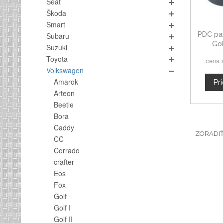
Seat
Škoda
Smart
PDC pa
Subaru
Go
Suzuki
Toyota
cena 
Volkswagen
Amarok
Pr
Arteon
Beetle
Bora
Caddy
ZORADI
CC
Corrado
crafter
Eos
Fox
Golf
Golf I
Golf II