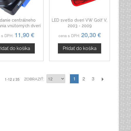
danie centrálneho
LED svetlo dverí VW Golf V,
nia vnútorných dverí
2003 - 2009
VW Golf V
11,90 €
20,30 €
 s DPH:
cena s DPH:
ridať do košíka
Pridať do košíka
1
2
3
1-12 z 35
ZOBRAZIŤ