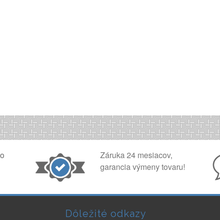
ko
Záruka 24 mesiacov,
garancia výmeny tovaru!
Dôležité odkazy