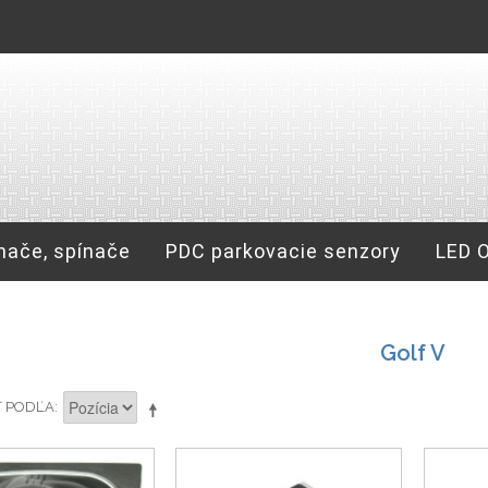
nače, spínače
PDC parkovacie senzory
LED 
Golf V
Ť PODĽA