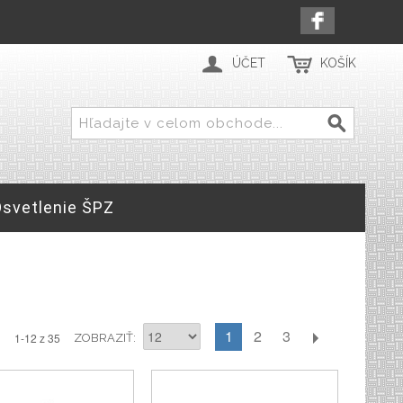
ÚČET
KOŠÍK
Osvetlenie ŠPZ
1
2
3
1-12 z 35
ZOBRAZIŤ