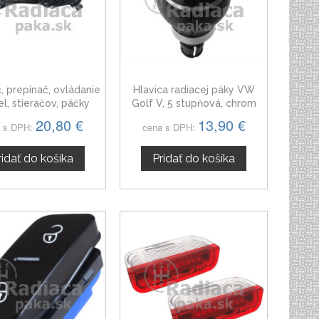
, prepínač, ovládanie
Hlavica radiacej páky VW
el, stieračov, páčky
Golf V, 5 stupňová, chrom
ky stierače VW Golf
20,80 €
13,90 €
 s DPH:
cena s DPH:
V 04-08
ridať do košíka
Pridať do košíka