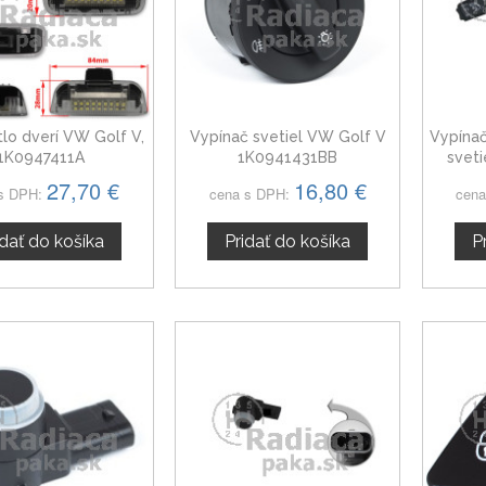
lo dverí VW Golf V,
Vypínač svetiel VW Golf V
Vypínač
1K0947411A
1K0941431BB
sveti
smerov
27,70 €
16,80 €
s DPH:
cena s DPH:
cena
idať do košíka
Pridať do košíka
P