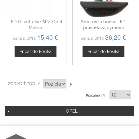
LED Osvetlenie ŠPZ Opel
Smerovka bočná LED
Mokka
pravá+ľavá dymová
dynamická Opel Mokka od
15,40 €
36,20 €
cena s DPH:
cena s DPH:
2012
Pridať do košíka
Pridať do košíka
ZORADIŤ PODĽA
Položiek: 4
OPEL