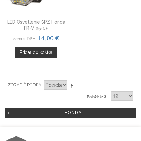
LED Osvetlenie ŠPZ Honda
FR-V 05-09
14,00 €
cena s DPH:
Pridať do košíka
ZORADIŤ PODĽA
Položiek: 3
HONDA