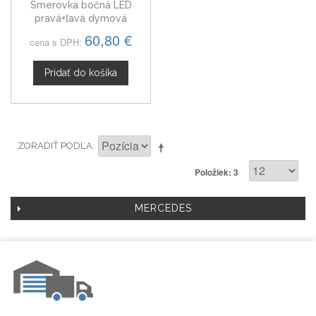
Smerovka bočná LED
pravá+ľavá dymová
dynamická Mercedes CL -
60,80 €
cena s DPH:
Trieda 06-13
Pridať do košíka
ZORADIŤ PODĽA
Položiek: 3
MERCEDES