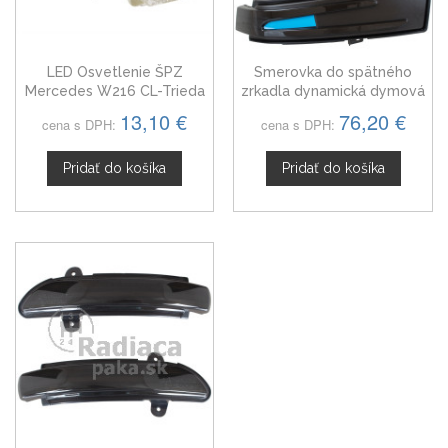
LED Osvetlenie ŠPZ
Smerovka do spätného
Mercedes W216 CL-Trieda
zrkadla dynamická dymová
LED ľavá + pravá Mercedes
13,10 €
76,20 €
cena s DPH:
cena s DPH:
CL-Trieda 08-14
Pridať do košíka
Pridať do košíka