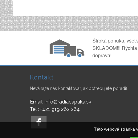
Široká ponuka, všet
SKLADOM!!! Rýchla
doprava!
Kontakt
Neváhajte nás kontaktovať, ak potrebujete poradiť..
Email :info@radiacapaka.sk
Tel : +421 919 262 264
Táto webová stránka v