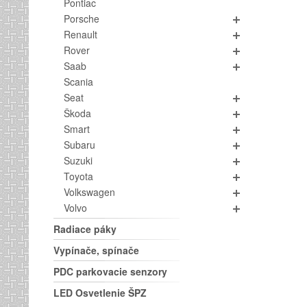
Pontiac
Porsche
Renault
Rover
Saab
Scania
Seat
Škoda
Smart
Subaru
Suzuki
Toyota
Volkswagen
Volvo
Radiace páky
Vypínače, spínače
PDC parkovacie senzory
LED Osvetlenie ŠPZ