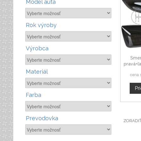
Model auta
Rok výroby
Výrobca
Smer
pravá+ľ
Gr
Materiál
cena 
Pr
Farba
Prevodovka
ZORADI