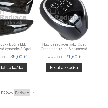
ovka bočná LED
Hlavica radiacej páky Opel
avá dynamická Opel
Grandland 17-21, 6 stupňová
andland X 2017
čierna
35,00 €
21,60 €
s DPH:
cena s DPH:
idať do košíka
Pridať do košíka
Ť PODĽA