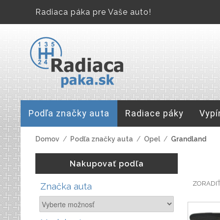
Radiaca páka pre Vaše auto!
Podľa značky auta
Radiace páky
Vypí
Domov
/
Podľa značky auta
/
Opel
/
Grandland
Nakupovať podľa
ZORADI
Značka auta