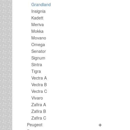
Grandland
Insignia
Kadett
Meriva
Mokka
Movano
Omega
Senator
Signum
Sintra
Tigra
Vectra A
Vectra B
Vectra C
Vivaro
Zafira A
Zafira B
Zafira C
Peugeot