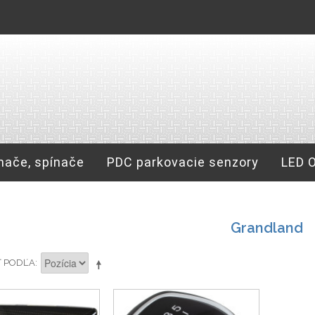
nače, spínače
PDC parkovacie senzory
LED 
Grandland
Ť PODĽA