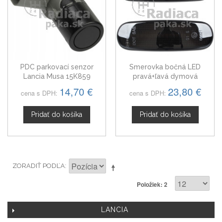
PDC parkovací senzor
Smerovka bočná LED
Lancia Musa 15K859
pravá+ľavá dymová
dynamická Lancia Musa
14,70 €
23,80 €
cena s DPH:
cena s DPH:
1612811180
Pridať do košíka
Pridať do košíka
ZORADIŤ PODĽA
Položiek: 2
LANCIA