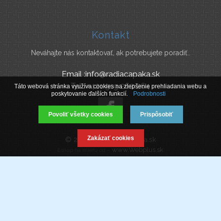
Kontakt
Neváhajte nás kontaktovať, ak potrebujete poradiť..
Email :info@radiacapaka.sk
Tel : +421 919 262 264
Táto webová stránka využíva cookies na zlepšenie prehliadania webu a
poskytovanie ďalších funkcií.
Podrobnosti
Povoliť všetky cookies
Prispôsobiť
Zakázať cookies
© 2019 www.Radiacapaka.sk
www.Webplus.sk
Eshop na mieru od -